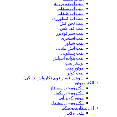
پمپ آب دو پروانه
پمپ آب بشقابی
پمپ آب طبقاتی
پمپ آب کشاورزی
پمپ لجن کش
پمپ کف کش
پمپ سیرکولاتور
پمپ استخری
پمپ شناور
پمپ آتش نشانی
پمپ پیستونی
پمپ هواده اسپلش
بوستر پمپ
موتور پمپ
پمپ کولر
شوینده فشار قوی (کارواش خانگی)
الکتروموتور
الکتروموتور سه فاز
الکتروموتور تکفاز
موتور کولر آبی
الکتروموتور مشعل
لوازم جانبی و یدکی
شیر برقی