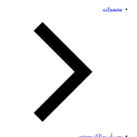
محصولات
پمپ آب و الکتروموتور