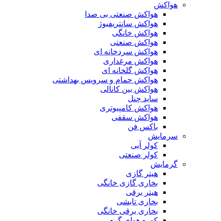
هواکش
هواکش صنعتی بی صدا
هواکش سانتریفیوژ
هواکش خانگی
هواکش صنعتی
هواکش سردخانه ای
هواکش مرغداری
هواکش گلخانه ای
هواکش حمام و سرویس بهداشتی
هواکش بین کانالی
ساید چنل
هواکش کامپیوتری
هواکش سقفی
باکس فن
سرمایش
کولر آبی
کولر صنعتی
گرمایش
هیتر گازی
بخاری گازی خانگی
هیتر برقی
بخاری تابشی
بخاری برقی خانگی
کوره هوای گرم