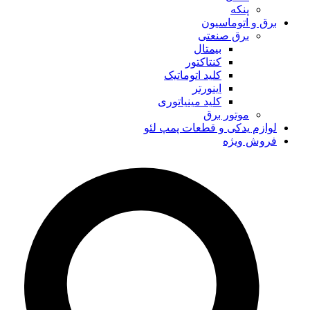
پنکه
برق و اتوماسیون
برق صنعتی
بیمتال
کنتاکتور
کلید اتوماتیک
اینورتر
کلید مینیاتوری
موتور برق
لوازم یدکی و قطعات پمپ لئو
فروش ویژه