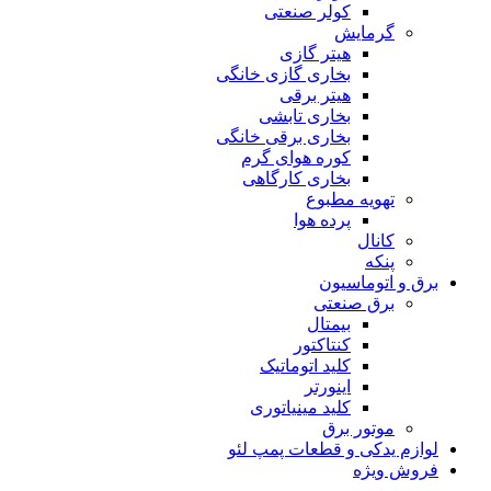
کولر صنعتی
گرمایش
هیتر گازی
بخاری گازی خانگی
هیتر برقی
بخاری تابشی
بخاری برقی خانگی
کوره هوای گرم
بخاری کارگاهی
تهویه مطبوع
پرده هوا
کانال
پنکه
برق و اتوماسیون
برق صنعتی
بیمتال
کنتاکتور
کلید اتوماتیک
اینورتر
کلید مینیاتوری
موتور برق
لوازم یدکی و قطعات پمپ لئو
فروش ویژه