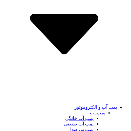
پمپ آب و الکتروموتور
پمپ آب
پمپ آب خانگی
پمپ آب صنعتی
پمپ بی صدا