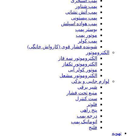
پمپ استخری
پمپ شناور
پمپ آتش نشانی
پمپ پیستونی
پمپ هواده اسپلش
بوستر پمپ
موتور پمپ
پمپ کولر
شوینده فشار قوی (کارواش خانگی)
الکتروموتور
الکتروموتور سه فاز
الکتروموتور تکفاز
موتور کولر آبی
الکتروموتور مشعل
لوازم جانبی و یدکی
شیر برقی
منبع تحت فشار
ست کنترل
فلوتر
پنج راهی
درجه پمپ
اتوماتیک پمپ
فلنج
تهویه