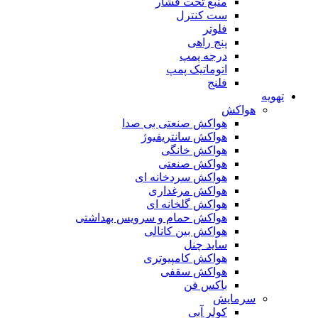
منبع تحت فشار
ست کنترل
فلوتر
پنج راهی
درجه پمپ
اتوماتیک پمپ
فلنج
تهویه
هواکش
هواکش صنعتی بی صدا
هواکش سانتریفیوژ
هواکش خانگی
هواکش صنعتی
هواکش سردخانه ای
هواکش مرغداری
هواکش گلخانه ای
هواکش حمام و سرویس بهداشتی
هواکش بین کانالی
ساید چنل
هواکش کامپیوتری
هواکش سقفی
باکس فن
سرمایش
کولر آبی