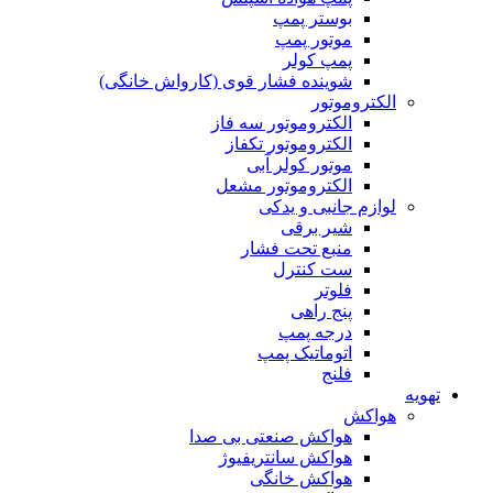
بوستر پمپ
موتور پمپ
پمپ کولر
شوینده فشار قوی (کارواش خانگی)
الکتروموتور
الکتروموتور سه فاز
الکتروموتور تکفاز
موتور کولر آبی
الکتروموتور مشعل
لوازم جانبی و یدکی
شیر برقی
منبع تحت فشار
ست کنترل
فلوتر
پنج راهی
درجه پمپ
اتوماتیک پمپ
فلنج
تهویه
هواکش
هواکش صنعتی بی صدا
هواکش سانتریفیوژ
هواکش خانگی