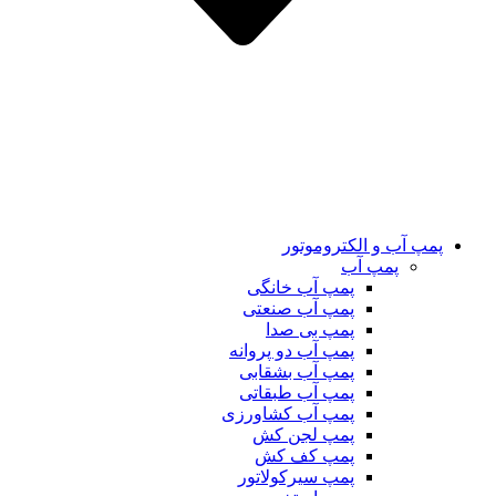
پمپ آب و الکتروموتور
پمپ آب
پمپ آب خانگی
پمپ آب صنعتی
پمپ بی صدا
پمپ آب دو پروانه
پمپ آب بشقابی
پمپ آب طبقاتی
پمپ آب کشاورزی
پمپ لجن کش
پمپ کف کش
پمپ سیرکولاتور