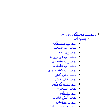
پمپ آب و الکتروموتور
پمپ آب
پمپ آب خانگی
پمپ آب صنعتی
پمپ بی صدا
پمپ آب دو پروانه
پمپ آب بشقابی
پمپ آب طبقاتی
پمپ آب کشاورزی
پمپ لجن کش
پمپ کف کش
پمپ سیرکولاتور
پمپ استخری
پمپ شناور
پمپ آتش نشانی
پمپ پیستونی
پمپ هواده اسپلش