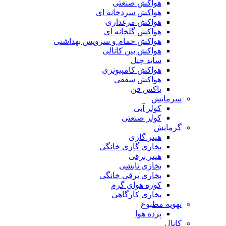
هواکش صنعتی
هواکش سردخانه ای
هواکش مرغداری
هواکش گلخانه ای
هواکش حمام و سرویس بهداشتی
هواکش بین کانالی
ساید چنل
هواکش کامپیوتری
هواکش سقفی
باکس فن
سرمایش
کولر آبی
کولر صنعتی
گرمایش
هیتر گازی
بخاری گازی خانگی
هیتر برقی
بخاری تابشی
بخاری برقی خانگی
کوره هوای گرم
بخاری کارگاهی
تهویه مطبوع
پرده هوا
کانال