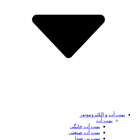
پمپ آب و الکتروموتور
پمپ آب
پمپ آب خانگی
پمپ آب صنعتی
پمپ بی صدا