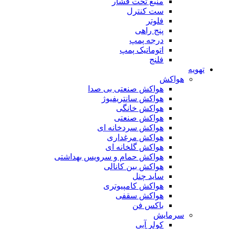
منبع تحت فشار
ست کنترل
فلوتر
پنج راهی
درجه پمپ
اتوماتیک پمپ
فلنج
تهویه
هواکش
هواکش صنعتی بی صدا
هواکش سانتریفیوژ
هواکش خانگی
هواکش صنعتی
هواکش سردخانه ای
هواکش مرغداری
هواکش گلخانه ای
هواکش حمام و سرویس بهداشتی
هواکش بین کانالی
ساید چنل
هواکش کامپیوتری
هواکش سقفی
باکس فن
سرمایش
کولر آبی