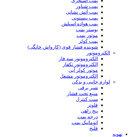
پمپ استخری
پمپ شناور
پمپ آتش نشانی
پمپ پیستونی
پمپ هواده اسپلش
بوستر پمپ
موتور پمپ
پمپ کولر
شوینده فشار قوی (کارواش خانگی)
الکتروموتور
الکتروموتور سه فاز
الکتروموتور تکفاز
موتور کولر آبی
الکتروموتور مشعل
لوازم جانبی و یدکی
شیر برقی
منبع تحت فشار
ست کنترل
فلوتر
پنج راهی
درجه پمپ
اتوماتیک پمپ
فلنج
تهویه