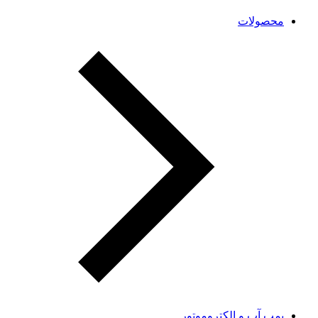
محصولات
پمپ آب و الکتروموتور