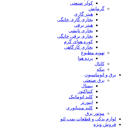
کولر صنعتی
گرمایش
هیتر گازی
بخاری گازی خانگی
هیتر برقی
بخاری تابشی
بخاری برقی خانگی
کوره هوای گرم
بخاری کارگاهی
تهویه مطبوع
پرده هوا
کانال
پنکه
برق و اتوماسیون
برق صنعتی
بیمتال
کنتاکتور
کلید اتوماتیک
اینورتر
کلید مینیاتوری
موتور برق
لوازم یدکی و قطعات پمپ لئو
فروش ویژه