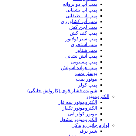
پمپ آب دو پروانه
پمپ آب بشقابی
پمپ آب طبقاتی
پمپ آب کشاورزی
پمپ لجن کش
پمپ کف کش
پمپ سیرکولاتور
پمپ استخری
پمپ شناور
پمپ آتش نشانی
پمپ پیستونی
پمپ هواده اسپلش
بوستر پمپ
موتور پمپ
پمپ کولر
شوینده فشار قوی (کارواش خانگی)
الکتروموتور
الکتروموتور سه فاز
الکتروموتور تکفاز
موتور کولر آبی
الکتروموتور مشعل
لوازم جانبی و یدکی
شیر برقی