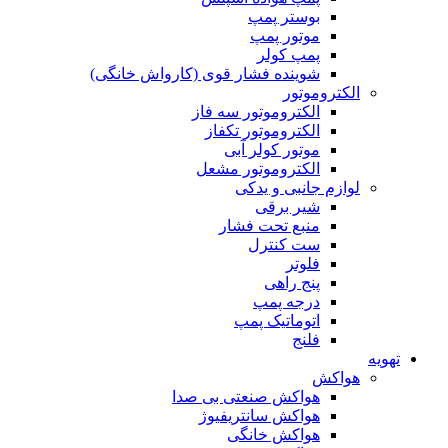
بوستر پمپ
موتور پمپ
پمپ کولر
شوینده فشار قوی (کارواش خانگی)
الکتروموتور
الکتروموتور سه فاز
الکتروموتور تکفاز
موتور کولر آبی
الکتروموتور مشعل
لوازم جانبی و یدکی
شیر برقی
منبع تحت فشار
ست کنترل
فلوتر
پنج راهی
درجه پمپ
اتوماتیک پمپ
فلنج
تهویه
هواکش
هواکش صنعتی بی صدا
هواکش سانتریفیوژ
هواکش خانگی