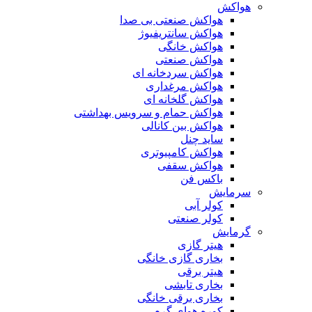
هواکش
هواکش صنعتی بی صدا
هواکش سانتریفیوژ
هواکش خانگی
هواکش صنعتی
هواکش سردخانه ای
هواکش مرغداری
هواکش گلخانه ای
هواکش حمام و سرویس بهداشتی
هواکش بین کانالی
ساید چنل
هواکش کامپیوتری
هواکش سقفی
باکس فن
سرمایش
کولر آبی
کولر صنعتی
گرمایش
هیتر گازی
بخاری گازی خانگی
هیتر برقی
بخاری تابشی
بخاری برقی خانگی
کوره هوای گرم