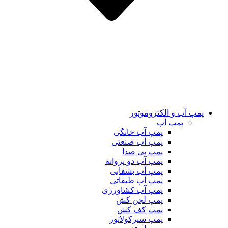
پمپ آب و الکتروموتور
پمپ آب
پمپ آب خانگی
پمپ آب صنعتی
پمپ بی صدا
پمپ آب دو پروانه
پمپ آب بشقابی
پمپ آب طبقاتی
پمپ آب کشاورزی
پمپ لجن کش
پمپ کف کش
پمپ سیرکولاتور