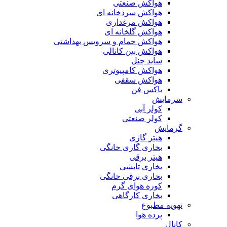
هواکش صنعتی
هواکش سردخانه ای
هواکش مرغداری
هواکش گلخانه ای
هواکش حمام و سرویس بهداشتی
هواکش بین کانالی
ساید چنل
هواکش کامپیوتری
هواکش سقفی
باکس فن
سرمایش
کولر آبی
کولر صنعتی
گرمایش
هیتر گازی
بخاری گازی خانگی
هیتر برقی
بخاری تابشی
بخاری برقی خانگی
کوره هوای گرم
بخاری کارگاهی
تهویه مطبوع
پرده هوا
کانال