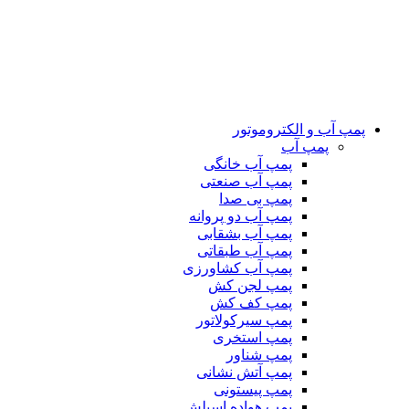
پمپ آب و الکتروموتور
پمپ آب
پمپ آب خانگی
پمپ آب صنعتی
پمپ بی صدا
پمپ آب دو پروانه
پمپ آب بشقابی
پمپ آب طبقاتی
پمپ آب کشاورزی
پمپ لجن کش
پمپ کف کش
پمپ سیرکولاتور
پمپ استخری
پمپ شناور
پمپ آتش نشانی
پمپ پیستونی
پمپ هواده اسپلش