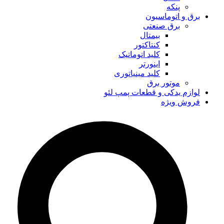
پنکه
برق و اتوماسیون
برق صنعتی
بیمتال
کنتاکتور
کلید اتوماتیک
اینورتر
کلید مینیاتوری
موتور برق
لوازم یدکی و قطعات پمپ لئو
فروش ویژه