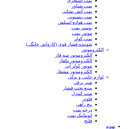
پمپ استخری
پمپ شناور
پمپ آتش نشانی
پمپ پیستونی
پمپ هواده اسپلش
بوستر پمپ
موتور پمپ
پمپ کولر
شوینده فشار قوی (کارواش خانگی)
الکتروموتور
الکتروموتور سه فاز
الکتروموتور تکفاز
موتور کولر آبی
الکتروموتور مشعل
لوازم جانبی و یدکی
شیر برقی
منبع تحت فشار
ست کنترل
فلوتر
پنج راهی
درجه پمپ
اتوماتیک پمپ
فلنج
تهویه