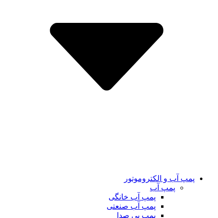
پمپ آب و الکتروموتور
پمپ آب
پمپ آب خانگی
پمپ آب صنعتی
پمپ بی صدا