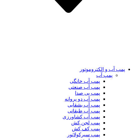
پمپ آب و الکتروموتور
پمپ آب
پمپ آب خانگی
پمپ آب صنعتی
پمپ بی صدا
پمپ آب دو پروانه
پمپ آب بشقابی
پمپ آب طبقاتی
پمپ آب کشاورزی
پمپ لجن کش
پمپ کف کش
پمپ سیرکولاتور