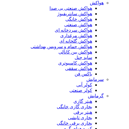
هواکش
هواکش صنعتی بی صدا
هواکش سانتریفیوژ
هواکش خانگی
هواکش صنعتی
هواکش سردخانه ای
هواکش مرغداری
هواکش گلخانه ای
هواکش حمام و سرویس بهداشتی
هواکش بین کانالی
ساید چنل
هواکش کامپیوتری
هواکش سقفی
باکس فن
سرمایش
کولر آبی
کولر صنعتی
گرمایش
هیتر گازی
بخاری گازی خانگی
هیتر برقی
بخاری تابشی
بخاری برقی خانگی
کوره هوای گرم