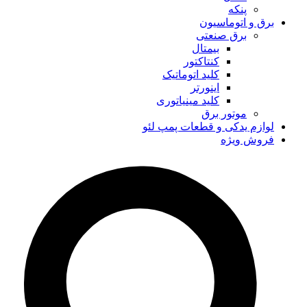
پنکه
برق و اتوماسیون
برق صنعتی
بیمتال
کنتاکتور
کلید اتوماتیک
اینورتر
کلید مینیاتوری
موتور برق
لوازم یدکی و قطعات پمپ لئو
فروش ویژه