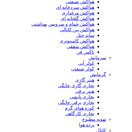
هواکش صنعتی
هواکش سردخانه ای
هواکش مرغداری
هواکش گلخانه ای
هواکش حمام و سرویس بهداشتی
هواکش بین کانالی
ساید چنل
هواکش کامپیوتری
هواکش سقفی
باکس فن
سرمایش
کولر آبی
کولر صنعتی
گرمایش
هیتر گازی
بخاری گازی خانگی
هیتر برقی
بخاری تابشی
بخاری برقی خانگی
کوره هوای گرم
بخاری کارگاهی
تهویه مطبوع
پرده هوا
کانال