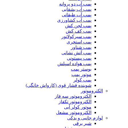
پمپ آب دو پروانه
پمپ آب بشقابی
پمپ آب طبقاتی
پمپ آب کشاورزی
پمپ لجن کش
پمپ کف کش
پمپ سیرکولاتور
پمپ استخری
پمپ شناور
پمپ آتش نشانی
پمپ پیستونی
پمپ هواده اسپلش
بوستر پمپ
موتور پمپ
پمپ کولر
شوینده فشار قوی (کارواش خانگی)
الکتروموتور
الکتروموتور سه فاز
الکتروموتور تکفاز
موتور کولر آبی
الکتروموتور مشعل
لوازم جانبی و یدکی
شیر برقی