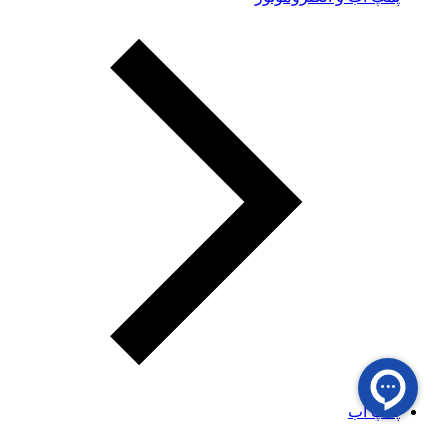
پمپ آب