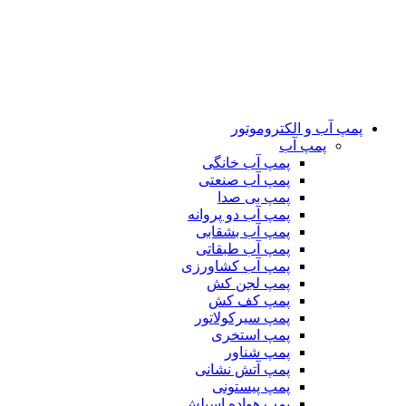
پمپ آب و الکتروموتور
پمپ آب
پمپ آب خانگی
پمپ آب صنعتی
پمپ بی صدا
پمپ آب دو پروانه
پمپ آب بشقابی
پمپ آب طبقاتی
پمپ آب کشاورزی
پمپ لجن کش
پمپ کف کش
پمپ سیرکولاتور
پمپ استخری
پمپ شناور
پمپ آتش نشانی
پمپ پیستونی
پمپ هواده اسپلش