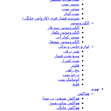
بوستر پمپ
موتور پمپ
پمپ کولر
شوینده فشار قوی (کارواش خانگی)
الکتروموتور
الکتروموتور سه فاز
الکتروموتور تکفاز
موتور کولر آبی
الکتروموتور مشعل
لوازم جانبی و یدکی
شیر برقی
منبع تحت فشار
ست کنترل
فلوتر
پنج راهی
درجه پمپ
اتوماتیک پمپ
فلنج
تهویه
هواکش
هواکش صنعتی بی صدا
هواکش سانتریفیوژ
هواکش خانگی