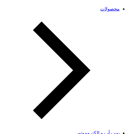
محصولات
پمپ آب و الکتروموتور