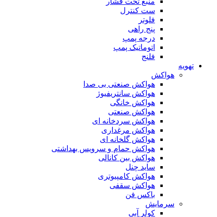
منبع تحت فشار
ست کنترل
فلوتر
پنج راهی
درجه پمپ
اتوماتیک پمپ
فلنج
تهویه
هواکش
هواکش صنعتی بی صدا
هواکش سانتریفیوژ
هواکش خانگی
هواکش صنعتی
هواکش سردخانه ای
هواکش مرغداری
هواکش گلخانه ای
هواکش حمام و سرویس بهداشتی
هواکش بین کانالی
ساید چنل
هواکش کامپیوتری
هواکش سقفی
باکس فن
سرمایش
کولر آبی