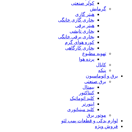
کولر صنعتی
گرمایش
هیتر گازی
بخاری گازی خانگی
هیتر برقی
بخاری تابشی
بخاری برقی خانگی
کوره هوای گرم
بخاری کارگاهی
تهویه مطبوع
پرده هوا
کانال
پنکه
برق و اتوماسیون
برق صنعتی
بیمتال
کنتاکتور
کلید اتوماتیک
اینورتر
کلید مینیاتوری
موتور برق
لوازم یدکی و قطعات پمپ لئو
فروش ویژه