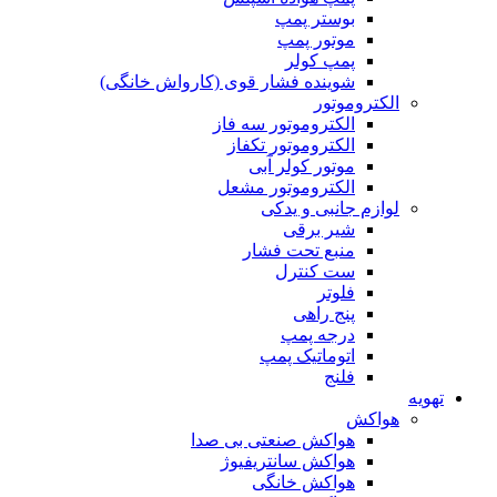
بوستر پمپ
موتور پمپ
پمپ کولر
شوینده فشار قوی (کارواش خانگی)
الکتروموتور
الکتروموتور سه فاز
الکتروموتور تکفاز
موتور کولر آبی
الکتروموتور مشعل
لوازم جانبی و یدکی
شیر برقی
منبع تحت فشار
ست کنترل
فلوتر
پنج راهی
درجه پمپ
اتوماتیک پمپ
فلنج
تهویه
هواکش
هواکش صنعتی بی صدا
هواکش سانتریفیوژ
هواکش خانگی