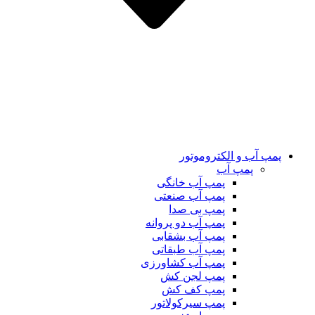
پمپ آب و الکتروموتور
پمپ آب
پمپ آب خانگی
پمپ آب صنعتی
پمپ بی صدا
پمپ آب دو پروانه
پمپ آب بشقابی
پمپ آب طبقاتی
پمپ آب کشاورزی
پمپ لجن کش
پمپ کف کش
پمپ سیرکولاتور