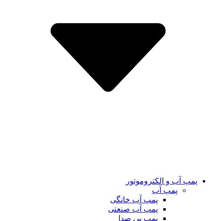
پمپ آب و الکتروموتور
پمپ آب
پمپ آب خانگی
پمپ آب صنعتی
پمپ بی صدا