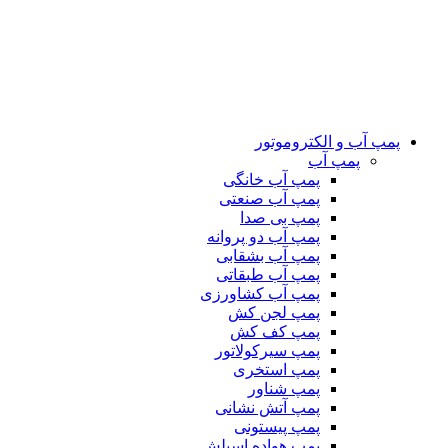
پمپ آب و الکتروموتور
پمپ آب
پمپ آب خانگی
پمپ آب صنعتی
پمپ بی صدا
پمپ آب دو پروانه
پمپ آب بشقابی
پمپ آب طبقاتی
پمپ آب کشاورزی
پمپ لجن کش
پمپ کف کش
پمپ سیرکولاتور
پمپ استخری
پمپ شناور
پمپ آتش نشانی
پمپ پیستونی
پمپ هواده اسپلش