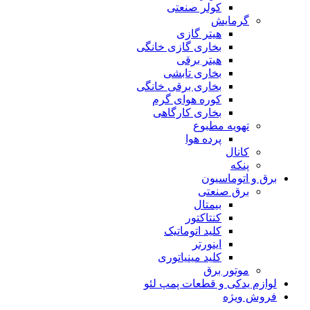
کولر صنعتی
گرمایش
هیتر گازی
بخاری گازی خانگی
هیتر برقی
بخاری تابشی
بخاری برقی خانگی
کوره هوای گرم
بخاری کارگاهی
تهویه مطبوع
پرده هوا
کانال
پنکه
برق و اتوماسیون
برق صنعتی
بیمتال
کنتاکتور
کلید اتوماتیک
اینورتر
کلید مینیاتوری
موتور برق
لوازم یدکی و قطعات پمپ لئو
فروش ویژه