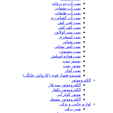
پمپ آب دو پروانه
پمپ آب بشقابی
پمپ آب طبقاتی
پمپ آب کشاورزی
پمپ لجن کش
پمپ کف کش
پمپ سیرکولاتور
پمپ استخری
پمپ شناور
پمپ آتش نشانی
پمپ پیستونی
پمپ هواده اسپلش
بوستر پمپ
موتور پمپ
پمپ کولر
شوینده فشار قوی (کارواش خانگی)
الکتروموتور
الکتروموتور سه فاز
الکتروموتور تکفاز
موتور کولر آبی
الکتروموتور مشعل
لوازم جانبی و یدکی
شیر برقی