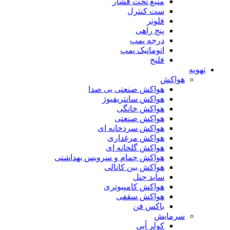
منبع تحت فشار
ست کنترل
فلوتر
پنج راهی
درجه پمپ
اتوماتیک پمپ
فلنج
تهویه
هواکش
هواکش صنعتی بی صدا
هواکش سانتریفیوژ
هواکش خانگی
هواکش صنعتی
هواکش سردخانه ای
هواکش مرغداری
هواکش گلخانه ای
هواکش حمام و سرویس بهداشتی
هواکش بین کانالی
ساید چنل
هواکش کامپیوتری
هواکش سقفی
باکس فن
سرمایش
کولر آبی