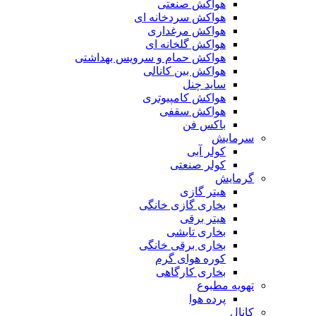
هواکش صنعتی
هواکش سردخانه ای
هواکش مرغداری
هواکش گلخانه ای
هواکش حمام و سرویس بهداشتی
هواکش بین کانالی
ساید چنل
هواکش کامپیوتری
هواکش سقفی
باکس فن
سرمایش
کولر آبی
کولر صنعتی
گرمایش
هیتر گازی
بخاری گازی خانگی
هیتر برقی
بخاری تابشی
بخاری برقی خانگی
کوره هوای گرم
بخاری کارگاهی
تهویه مطبوع
پرده هوا
کانال