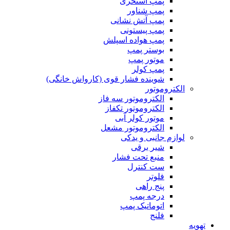
پمپ استخری
پمپ شناور
پمپ آتش نشانی
پمپ پیستونی
پمپ هواده اسپلش
بوستر پمپ
موتور پمپ
پمپ کولر
شوینده فشار قوی (کارواش خانگی)
الکتروموتور
الکتروموتور سه فاز
الکتروموتور تکفاز
موتور کولر آبی
الکتروموتور مشعل
لوازم جانبی و یدکی
شیر برقی
منبع تحت فشار
ست کنترل
فلوتر
پنج راهی
درجه پمپ
اتوماتیک پمپ
فلنج
تهویه