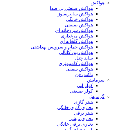
هواکش
هواکش صنعتی بی صدا
هواکش سانتریفیوژ
هواکش خانگی
هواکش صنعتی
هواکش سردخانه ای
هواکش مرغداری
هواکش گلخانه ای
هواکش حمام و سرویس بهداشتی
هواکش بین کانالی
ساید چنل
هواکش کامپیوتری
هواکش سقفی
باکس فن
سرمایش
کولر آبی
کولر صنعتی
گرمایش
هیتر گازی
بخاری گازی خانگی
هیتر برقی
بخاری تابشی
بخاری برقی خانگی
کوره هوای گرم