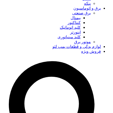
پنکه
برق و اتوماسیون
برق صنعتی
بیمتال
کنتاکتور
کلید اتوماتیک
اینورتر
کلید مینیاتوری
موتور برق
لوازم یدکی و قطعات پمپ لئو
فروش ویژه