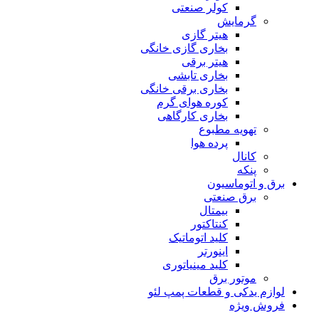
کولر صنعتی
گرمایش
هیتر گازی
بخاری گازی خانگی
هیتر برقی
بخاری تابشی
بخاری برقی خانگی
کوره هوای گرم
بخاری کارگاهی
تهویه مطبوع
پرده هوا
کانال
پنکه
برق و اتوماسیون
برق صنعتی
بیمتال
کنتاکتور
کلید اتوماتیک
اینورتر
کلید مینیاتوری
موتور برق
لوازم یدکی و قطعات پمپ لئو
فروش ویژه