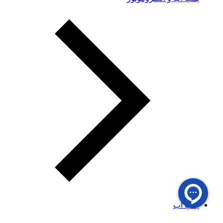
پمپ آب