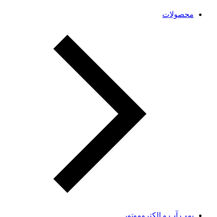
محصولات
پمپ آب و الکتروموتور