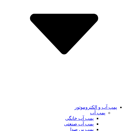
پمپ آب و الکتروموتور
پمپ آب
پمپ آب خانگی
پمپ آب صنعتی
پمپ بی صدا