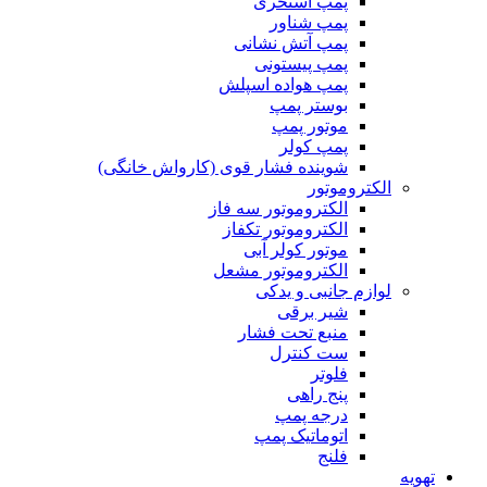
پمپ استخری
پمپ شناور
پمپ آتش نشانی
پمپ پیستونی
پمپ هواده اسپلش
بوستر پمپ
موتور پمپ
پمپ کولر
شوینده فشار قوی (کارواش خانگی)
الکتروموتور
الکتروموتور سه فاز
الکتروموتور تکفاز
موتور کولر آبی
الکتروموتور مشعل
لوازم جانبی و یدکی
شیر برقی
منبع تحت فشار
ست کنترل
فلوتر
پنج راهی
درجه پمپ
اتوماتیک پمپ
فلنج
تهویه