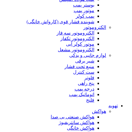
بوستر پمپ
موتور پمپ
پمپ کولر
شوینده فشار قوی (کارواش خانگی)
الکتروموتور
الکتروموتور سه فاز
الکتروموتور تکفاز
موتور کولر آبی
الکتروموتور مشعل
لوازم جانبی و یدکی
شیر برقی
منبع تحت فشار
ست کنترل
فلوتر
پنج راهی
درجه پمپ
اتوماتیک پمپ
فلنج
تهویه
هواکش
هواکش صنعتی بی صدا
هواکش سانتریفیوژ
هواکش خانگی