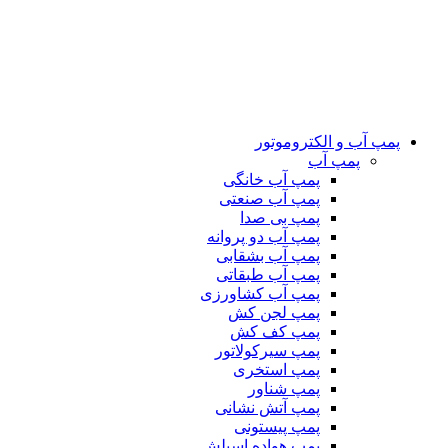
پمپ آب و الکتروموتور
پمپ آب
پمپ آب خانگی
پمپ آب صنعتی
پمپ بی صدا
پمپ آب دو پروانه
پمپ آب بشقابی
پمپ آب طبقاتی
پمپ آب کشاورزی
پمپ لجن کش
پمپ کف کش
پمپ سیرکولاتور
پمپ استخری
پمپ شناور
پمپ آتش نشانی
پمپ پیستونی
پمپ هواده اسپلش