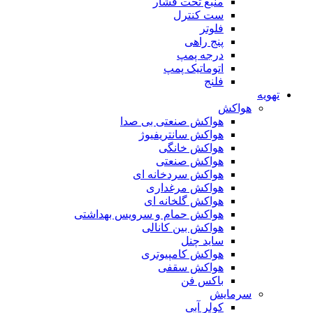
منبع تحت فشار
ست کنترل
فلوتر
پنج راهی
درجه پمپ
اتوماتیک پمپ
فلنج
تهویه
هواکش
هواکش صنعتی بی صدا
هواکش سانتریفیوژ
هواکش خانگی
هواکش صنعتی
هواکش سردخانه ای
هواکش مرغداری
هواکش گلخانه ای
هواکش حمام و سرویس بهداشتی
هواکش بین کانالی
ساید چنل
هواکش کامپیوتری
هواکش سقفی
باکس فن
سرمایش
کولر آبی