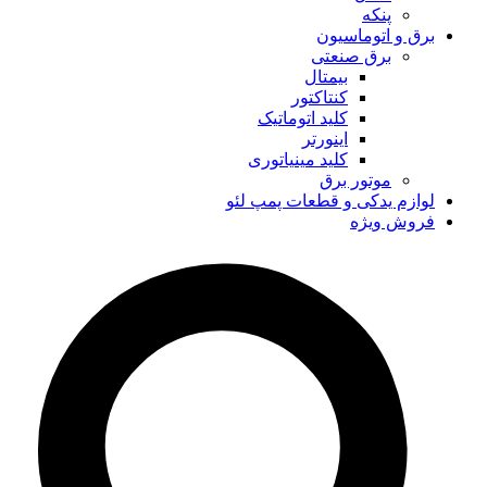
پنکه
برق و اتوماسیون
برق صنعتی
بیمتال
کنتاکتور
کلید اتوماتیک
اینورتر
کلید مینیاتوری
موتور برق
لوازم یدکی و قطعات پمپ لئو
فروش ویژه