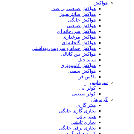
هواکش
هواکش صنعتی بی صدا
هواکش سانتریفیوژ
هواکش خانگی
هواکش صنعتی
هواکش سردخانه ای
هواکش مرغداری
هواکش گلخانه ای
هواکش حمام و سرویس بهداشتی
هواکش بین کانالی
ساید چنل
هواکش کامپیوتری
هواکش سقفی
باکس فن
سرمایش
کولر آبی
کولر صنعتی
گرمایش
هیتر گازی
بخاری گازی خانگی
هیتر برقی
بخاری تابشی
بخاری برقی خانگی
کوره هوای گرم