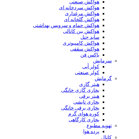
هواکش صنعتی
هواکش سردخانه ای
هواکش مرغداری
هواکش گلخانه ای
هواکش حمام و سرویس بهداشتی
هواکش بین کانالی
ساید چنل
هواکش کامپیوتری
هواکش سقفی
باکس فن
سرمایش
کولر آبی
کولر صنعتی
گرمایش
هیتر گازی
بخاری گازی خانگی
هیتر برقی
بخاری تابشی
بخاری برقی خانگی
کوره هوای گرم
بخاری کارگاهی
تهویه مطبوع
پرده هوا
کانال