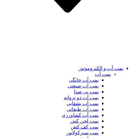
پمپ آب و الکتروموتور
پمپ آب
پمپ آب خانگی
پمپ آب صنعتی
پمپ بی صدا
پمپ آب دو پروانه
پمپ آب بشقابی
پمپ آب طبقاتی
پمپ آب کشاورزی
پمپ لجن کش
پمپ کف کش
پمپ سیرکولاتور