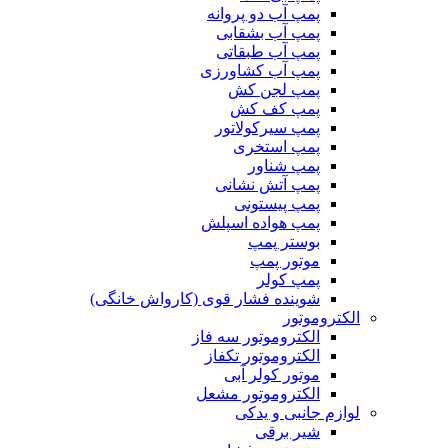
پمپ آب دو پروانه
پمپ آب بشقابی
پمپ آب طبقاتی
پمپ آب کشاورزی
پمپ لجن کش
پمپ کف کش
پمپ سیرکولاتور
پمپ استخری
پمپ شناور
پمپ آتش نشانی
پمپ پیستونی
پمپ هواده اسپلش
بوستر پمپ
موتور پمپ
پمپ کولر
شوینده فشار قوی (کارواش خانگی)
الکتروموتور
الکتروموتور سه فاز
الکتروموتور تکفاز
موتور کولر آبی
الکتروموتور مشعل
لوازم جانبی و یدکی
شیر برقی