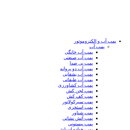
پمپ آب و الکتروموتور
پمپ آب
پمپ آب خانگی
پمپ آب صنعتی
پمپ بی صدا
پمپ آب دو پروانه
پمپ آب بشقابی
پمپ آب طبقاتی
پمپ آب کشاورزی
پمپ لجن کش
پمپ کف کش
پمپ سیرکولاتور
پمپ استخری
پمپ شناور
پمپ آتش نشانی
پمپ پیستونی
پمپ هواده اسپلش