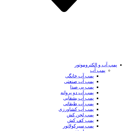
پمپ آب و الکتروموتور
پمپ آب
پمپ آب خانگی
پمپ آب صنعتی
پمپ بی صدا
پمپ آب دو پروانه
پمپ آب بشقابی
پمپ آب طبقاتی
پمپ آب کشاورزی
پمپ لجن کش
پمپ کف کش
پمپ سیرکولاتور