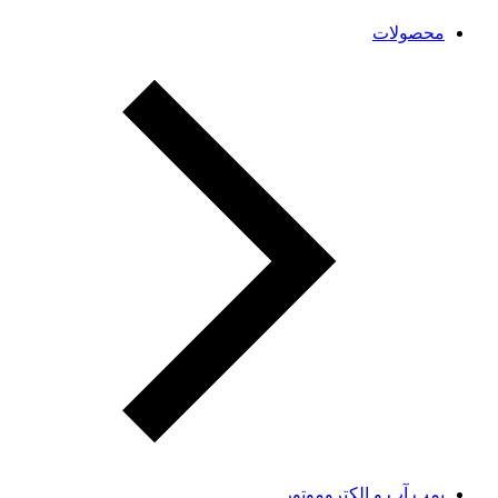
محصولات
پمپ آب و الکتروموتور