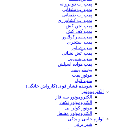
پمپ آب دو پروانه
پمپ آب بشقابی
پمپ آب طبقاتی
پمپ آب کشاورزی
پمپ لجن کش
پمپ کف کش
پمپ سیرکولاتور
پمپ استخری
پمپ شناور
پمپ آتش نشانی
پمپ پیستونی
پمپ هواده اسپلش
بوستر پمپ
موتور پمپ
پمپ کولر
شوینده فشار قوی (کارواش خانگی)
الکتروموتور
الکتروموتور سه فاز
الکتروموتور تکفاز
موتور کولر آبی
الکتروموتور مشعل
لوازم جانبی و یدکی
شیر برقی