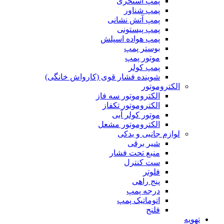
پمپ استخری
پمپ شناور
پمپ آتش نشانی
پمپ پیستونی
پمپ هواده اسپلش
بوستر پمپ
موتور پمپ
پمپ کولر
شوینده فشار قوی (کارواش خانگی)
الکتروموتور
الکتروموتور سه فاز
الکتروموتور تکفاز
موتور کولر آبی
الکتروموتور مشعل
لوازم جانبی و یدکی
شیر برقی
منبع تحت فشار
ست کنترل
فلوتر
پنج راهی
درجه پمپ
اتوماتیک پمپ
فلنج
تهویه