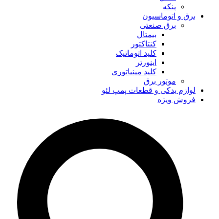
پنکه
برق و اتوماسیون
برق صنعتی
بیمتال
کنتاکتور
کلید اتوماتیک
اینورتر
کلید مینیاتوری
موتور برق
لوازم یدکی و قطعات پمپ لئو
فروش ویژه