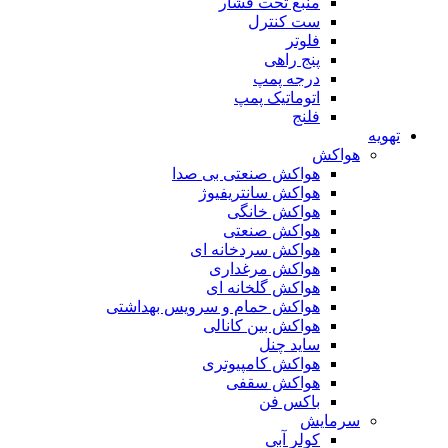
منبع تحت فشار
ست کنترل
فلوتر
پنج راهی
درجه پمپ
اتوماتیک پمپ
فلنج
تهویه
هواکش
هواکش صنعتی بی صدا
هواکش سانتریفیوژ
هواکش خانگی
هواکش صنعتی
هواکش سردخانه ای
هواکش مرغداری
هواکش گلخانه ای
هواکش حمام و سرویس بهداشتی
هواکش بین کانالی
ساید چنل
هواکش کامپیوتری
هواکش سقفی
باکس فن
سرمایش
کولر آبی