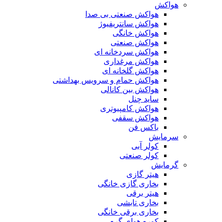
هواکش
هواکش صنعتی بی صدا
هواکش سانتریفیوژ
هواکش خانگی
هواکش صنعتی
هواکش سردخانه ای
هواکش مرغداری
هواکش گلخانه ای
هواکش حمام و سرویس بهداشتی
هواکش بین کانالی
ساید چنل
هواکش کامپیوتری
هواکش سقفی
باکس فن
سرمایش
کولر آبی
کولر صنعتی
گرمایش
هیتر گازی
بخاری گازی خانگی
هیتر برقی
بخاری تابشی
بخاری برقی خانگی
کوره هوای گرم