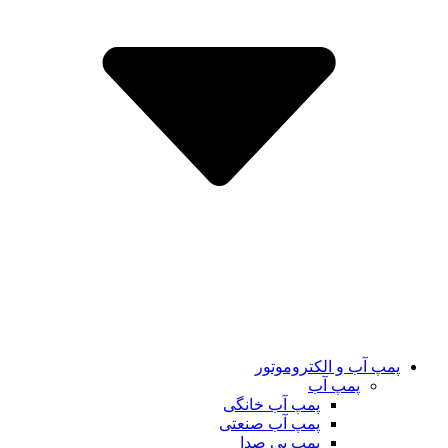
پمپ آب و الکتروموتور
پمپ آب
پمپ آب خانگی
پمپ آب صنعتی
پمپ بی صدا