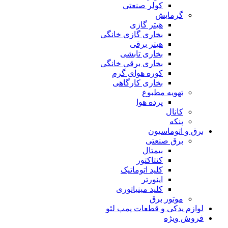
کولر صنعتی
گرمایش
هیتر گازی
بخاری گازی خانگی
هیتر برقی
بخاری تابشی
بخاری برقی خانگی
کوره هوای گرم
بخاری کارگاهی
تهویه مطبوع
پرده هوا
کانال
پنکه
برق و اتوماسیون
برق صنعتی
بیمتال
کنتاکتور
کلید اتوماتیک
اینورتر
کلید مینیاتوری
موتور برق
لوازم یدکی و قطعات پمپ لئو
فروش ویژه