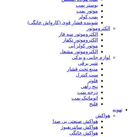
بوستر پمپ
موتور پمپ
پمپ کولر
شوینده فشار قوی (کارواش خانگی)
الکتروموتور
الکتروموتور سه فاز
الکتروموتور تکفاز
موتور کولر آبی
الکتروموتور مشعل
لوازم جانبی و یدکی
شیر برقی
منبع تحت فشار
ست کنترل
فلوتر
پنج راهی
درجه پمپ
اتوماتیک پمپ
فلنج
تهویه
هواکش
هواکش صنعتی بی صدا
هواکش سانتریفیوژ
هواکش خانگی