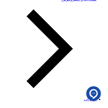
پمپ آب