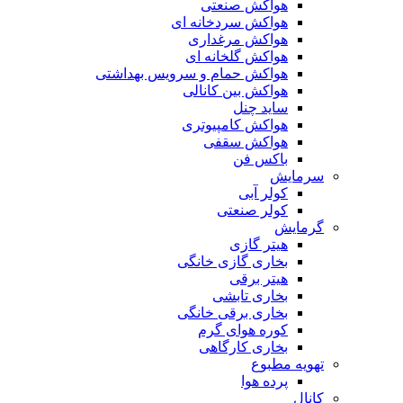
هواکش صنعتی
هواکش سردخانه ای
هواکش مرغداری
هواکش گلخانه ای
هواکش حمام و سرویس بهداشتی
هواکش بین کانالی
ساید چنل
هواکش کامپیوتری
هواکش سقفی
باکس فن
سرمایش
کولر آبی
کولر صنعتی
گرمایش
هیتر گازی
بخاری گازی خانگی
هیتر برقی
بخاری تابشی
بخاری برقی خانگی
کوره هوای گرم
بخاری کارگاهی
تهویه مطبوع
پرده هوا
کانال