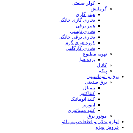
کولر صنعتی
گرمایش
هیتر گازی
بخاری گازی خانگی
هیتر برقی
بخاری تابشی
بخاری برقی خانگی
کوره هوای گرم
بخاری کارگاهی
تهویه مطبوع
پرده هوا
کانال
پنکه
برق و اتوماسیون
برق صنعتی
بیمتال
کنتاکتور
کلید اتوماتیک
اینورتر
کلید مینیاتوری
موتور برق
لوازم یدکی و قطعات پمپ لئو
فروش ویژه