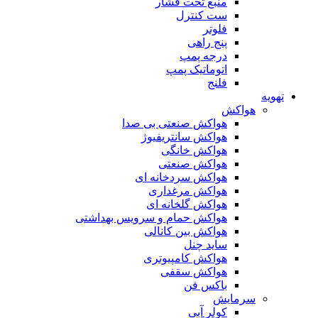
منبع تحت فشار
ست کنترل
فلوتر
پنج راهی
درجه پمپ
اتوماتیک پمپ
فلنج
تهویه
هواکش
هواکش صنعتی بی صدا
هواکش سانتریفیوژ
هواکش خانگی
هواکش صنعتی
هواکش سردخانه ای
هواکش مرغداری
هواکش گلخانه ای
هواکش حمام و سرویس بهداشتی
هواکش بین کانالی
ساید چنل
هواکش کامپیوتری
هواکش سقفی
باکس فن
سرمایش
کولر آبی