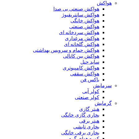
هواکش
هواکش صنعتی بی صدا
هواکش سانتریفیوژ
هواکش خانگی
هواکش صنعتی
هواکش سردخانه ای
هواکش مرغداری
هواکش گلخانه ای
هواکش حمام و سرویس بهداشتی
هواکش بین کانالی
ساید چنل
هواکش کامپیوتری
هواکش سقفی
باکس فن
سرمایش
کولر آبی
کولر صنعتی
گرمایش
هیتر گازی
بخاری گازی خانگی
هیتر برقی
بخاری تابشی
بخاری برقی خانگی
کوره هوای گرم