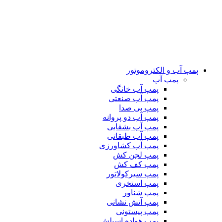
پمپ آب و الکتروموتور
پمپ آب
پمپ آب خانگی
پمپ آب صنعتی
پمپ بی صدا
پمپ آب دو پروانه
پمپ آب بشقابی
پمپ آب طبقاتی
پمپ آب کشاورزی
پمپ لجن کش
پمپ کف کش
پمپ سیرکولاتور
پمپ استخری
پمپ شناور
پمپ آتش نشانی
پمپ پیستونی
پمپ هواده اسپلش