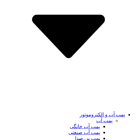
پمپ آب و الکتروموتور
پمپ آب
پمپ آب خانگی
پمپ آب صنعتی
پمپ بی صدا