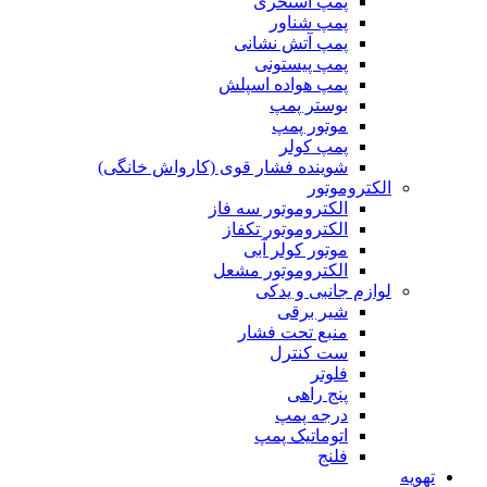
پمپ استخری
پمپ شناور
پمپ آتش نشانی
پمپ پیستونی
پمپ هواده اسپلش
بوستر پمپ
موتور پمپ
پمپ کولر
شوینده فشار قوی (کارواش خانگی)
الکتروموتور
الکتروموتور سه فاز
الکتروموتور تکفاز
موتور کولر آبی
الکتروموتور مشعل
لوازم جانبی و یدکی
شیر برقی
منبع تحت فشار
ست کنترل
فلوتر
پنج راهی
درجه پمپ
اتوماتیک پمپ
فلنج
تهویه