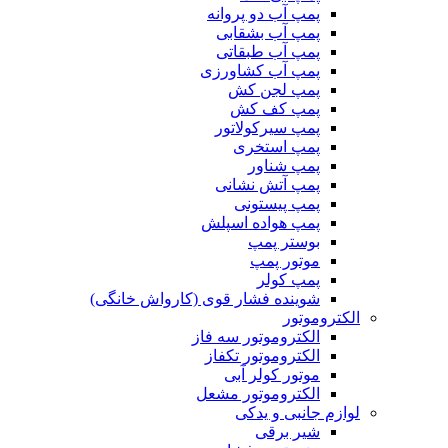
پمپ آب دو پروانه
پمپ آب بشقابی
پمپ آب طبقاتی
پمپ آب کشاورزی
پمپ لجن کش
پمپ کف کش
پمپ سیرکولاتور
پمپ استخری
پمپ شناور
پمپ آتش نشانی
پمپ پیستونی
پمپ هواده اسپلش
بوستر پمپ
موتور پمپ
پمپ کولر
شوینده فشار قوی (کارواش خانگی)
الکتروموتور
الکتروموتور سه فاز
الکتروموتور تکفاز
موتور کولر آبی
الکتروموتور مشعل
لوازم جانبی و یدکی
شیر برقی