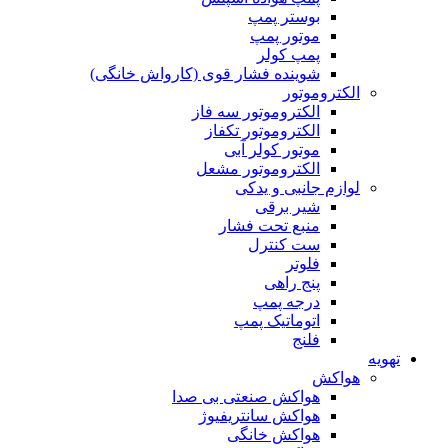
بوستر پمپ
موتور پمپ
پمپ کولر
شوینده فشار قوی (کارواش خانگی)
الکتروموتور
الکتروموتور سه فاز
الکتروموتور تکفاز
موتور کولر آبی
الکتروموتور مشعل
لوازم جانبی و یدکی
شیر برقی
منبع تحت فشار
ست کنترل
فلوتر
پنج راهی
درجه پمپ
اتوماتیک پمپ
فلنج
تهویه
هواکش
هواکش صنعتی بی صدا
هواکش سانتریفیوژ
هواکش خانگی