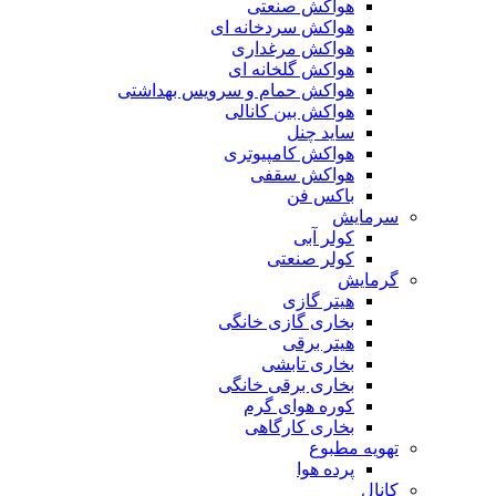
هواکش صنعتی
هواکش سردخانه ای
هواکش مرغداری
هواکش گلخانه ای
هواکش حمام و سرویس بهداشتی
هواکش بین کانالی
ساید چنل
هواکش کامپیوتری
هواکش سقفی
باکس فن
سرمایش
کولر آبی
کولر صنعتی
گرمایش
هیتر گازی
بخاری گازی خانگی
هیتر برقی
بخاری تابشی
بخاری برقی خانگی
کوره هوای گرم
بخاری کارگاهی
تهویه مطبوع
پرده هوا
کانال