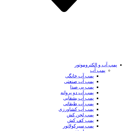
پمپ آب و الکتروموتور
پمپ آب
پمپ آب خانگی
پمپ آب صنعتی
پمپ بی صدا
پمپ آب دو پروانه
پمپ آب بشقابی
پمپ آب طبقاتی
پمپ آب کشاورزی
پمپ لجن کش
پمپ کف کش
پمپ سیرکولاتور