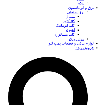
پنکه
برق و اتوماسیون
برق صنعتی
بیمتال
کنتاکتور
کلید اتوماتیک
اینورتر
کلید مینیاتوری
موتور برق
لوازم یدکی و قطعات پمپ لئو
فروش ویژه