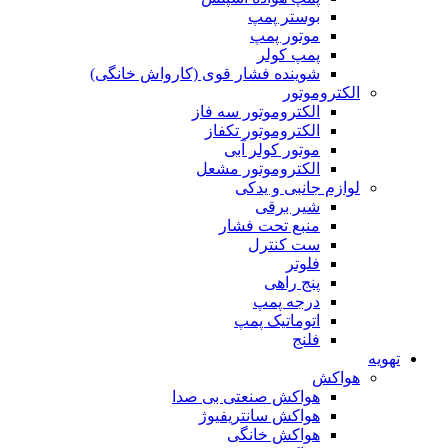
بوستر پمپ
موتور پمپ
پمپ کولر
شوینده فشار قوی (کارواش خانگی)
الکتروموتور
الکتروموتور سه فاز
الکتروموتور تکفاز
موتور کولر آبی
الکتروموتور مشعل
لوازم جانبی و یدکی
شیر برقی
منبع تحت فشار
ست کنترل
فلوتر
پنج راهی
درجه پمپ
اتوماتیک پمپ
فلنج
تهویه
هواکش
هواکش صنعتی بی صدا
هواکش سانتریفیوژ
هواکش خانگی