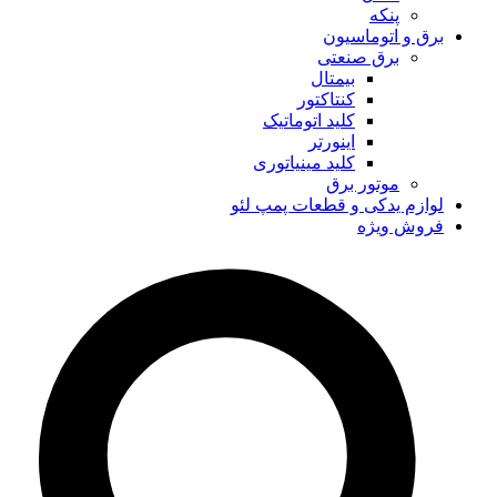
پنکه
برق و اتوماسیون
برق صنعتی
بیمتال
کنتاکتور
کلید اتوماتیک
اینورتر
کلید مینیاتوری
موتور برق
لوازم یدکی و قطعات پمپ لئو
فروش ویژه