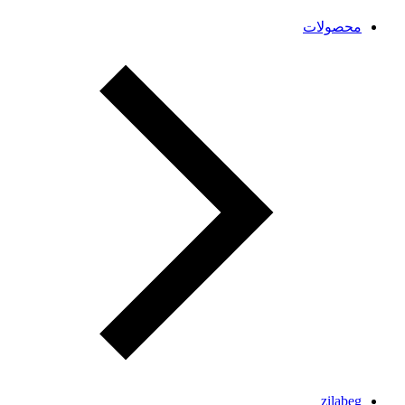
محصولات
zilabeg