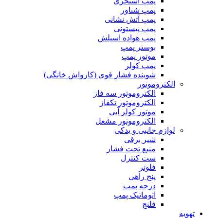
پمپ استخری
پمپ شناور
پمپ آتش نشانی
پمپ پیستونی
پمپ هواده اسپلش
بوستر پمپ
موتور پمپ
پمپ کولر
شوینده فشار قوی (کارواش خانگی)
الکتروموتور
الکتروموتور سه فاز
الکتروموتور تکفاز
موتور کولر آبی
الکتروموتور مشعل
لوازم جانبی و یدکی
شیر برقی
منبع تحت فشار
ست کنترل
فلوتر
پنج راهی
درجه پمپ
اتوماتیک پمپ
فلنج
تهویه