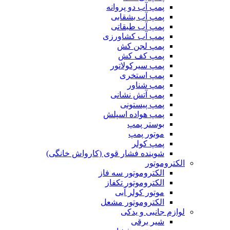
پمپ آب دو پروانه
پمپ آب بشقابی
پمپ آب طبقاتی
پمپ آب کشاورزی
پمپ لجن کش
پمپ کف کش
پمپ سیرکولاتور
پمپ استخری
پمپ شناور
پمپ آتش نشانی
پمپ پیستونی
پمپ هواده اسپلش
بوستر پمپ
موتور پمپ
پمپ کولر
شوینده فشار قوی (کارواش خانگی)
الکتروموتور
الکتروموتور سه فاز
الکتروموتور تکفاز
موتور کولر آبی
الکتروموتور مشعل
لوازم جانبی و یدکی
شیر برقی