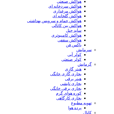
هواکش صنعتی
هواکش سردخانه ای
هواکش مرغداری
هواکش گلخانه ای
هواکش حمام و سرویس بهداشتی
هواکش بین کانالی
ساید چنل
هواکش کامپیوتری
هواکش سقفی
باکس فن
سرمایش
کولر آبی
کولر صنعتی
گرمایش
هیتر گازی
بخاری گازی خانگی
هیتر برقی
بخاری تابشی
بخاری برقی خانگی
کوره هوای گرم
بخاری کارگاهی
تهویه مطبوع
پرده هوا
کانال