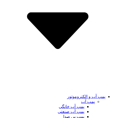
پمپ آب و الکتروموتور
پمپ آب
پمپ آب خانگی
پمپ آب صنعتی
پمپ بی صدا