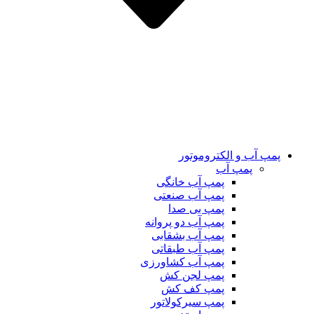
پمپ آب و الکتروموتور
پمپ آب
پمپ آب خانگی
پمپ آب صنعتی
پمپ بی صدا
پمپ آب دو پروانه
پمپ آب بشقابی
پمپ آب طبقاتی
پمپ آب کشاورزی
پمپ لجن کش
پمپ کف کش
پمپ سیرکولاتور