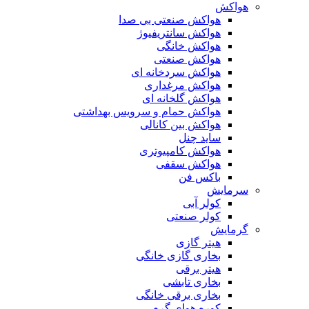
هواکش
هواکش صنعتی بی صدا
هواکش سانتریفیوژ
هواکش خانگی
هواکش صنعتی
هواکش سردخانه ای
هواکش مرغداری
هواکش گلخانه ای
هواکش حمام و سرویس بهداشتی
هواکش بین کانالی
ساید چنل
هواکش کامپیوتری
هواکش سقفی
باکس فن
سرمایش
کولر آبی
کولر صنعتی
گرمایش
هیتر گازی
بخاری گازی خانگی
هیتر برقی
بخاری تابشی
بخاری برقی خانگی
کوره هوای گرم