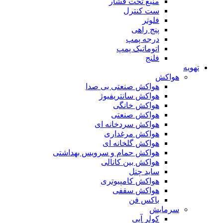
منبع تحت فشار
ست کنترل
فلوتر
پنج راهی
درجه پمپ
اتوماتیک پمپ
فلنج
تهویه
هواکش
هواکش صنعتی بی صدا
هواکش سانتریفیوژ
هواکش خانگی
هواکش صنعتی
هواکش سردخانه ای
هواکش مرغداری
هواکش گلخانه ای
هواکش حمام و سرویس بهداشتی
هواکش بین کانالی
ساید چنل
هواکش کامپیوتری
هواکش سقفی
باکس فن
سرمایش
کولر آبی