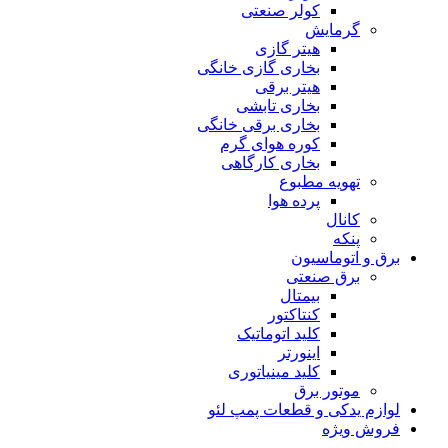
کولر صنعتی
گرمایش
هیتر گازی
بخاری گازی خانگی
هیتر برقی
بخاری تابشی
بخاری برقی خانگی
کوره هوای گرم
بخاری کارگاهی
تهویه مطبوع
پرده هوا
کانال
پنکه
برق و اتوماسیون
برق صنعتی
بیمتال
کنتاکتور
کلید اتوماتیک
اینورتر
کلید مینیاتوری
موتور برق
لوازم یدکی و قطعات پمپ لئو
فروش ویژه