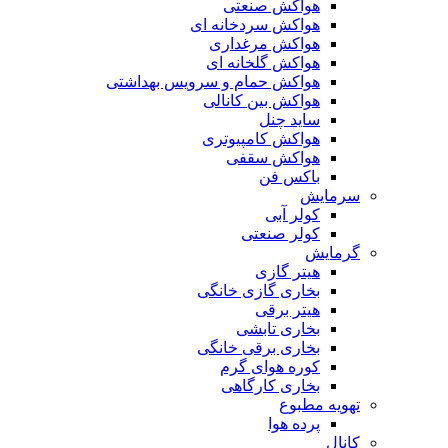
هواکش صنعتی
هواکش سردخانه ای
هواکش مرغداری
هواکش گلخانه ای
هواکش حمام و سرویس بهداشتی
هواکش بین کانالی
ساید چنل
هواکش کامپیوتری
هواکش سقفی
باکس فن
سرمایش
کولر آبی
کولر صنعتی
گرمایش
هیتر گازی
بخاری گازی خانگی
هیتر برقی
بخاری تابشی
بخاری برقی خانگی
کوره هوای گرم
بخاری کارگاهی
تهویه مطبوع
پرده هوا
کانال