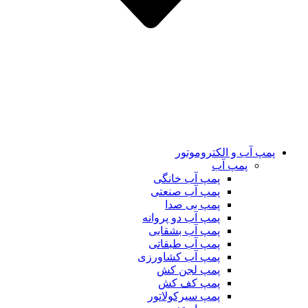
پمپ آب و الکتروموتور
پمپ آب
پمپ آب خانگی
پمپ آب صنعتی
پمپ بی صدا
پمپ آب دو پروانه
پمپ آب بشقابی
پمپ آب طبقاتی
پمپ آب کشاورزی
پمپ لجن کش
پمپ کف کش
پمپ سیرکولاتور