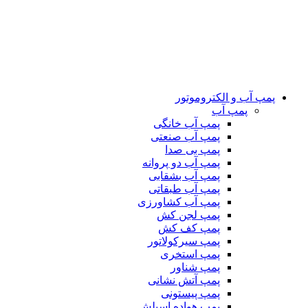
پمپ آب و الکتروموتور
پمپ آب
پمپ آب خانگی
پمپ آب صنعتی
پمپ بی صدا
پمپ آب دو پروانه
پمپ آب بشقابی
پمپ آب طبقاتی
پمپ آب کشاورزی
پمپ لجن کش
پمپ کف کش
پمپ سیرکولاتور
پمپ استخری
پمپ شناور
پمپ آتش نشانی
پمپ پیستونی
پمپ هواده اسپلش