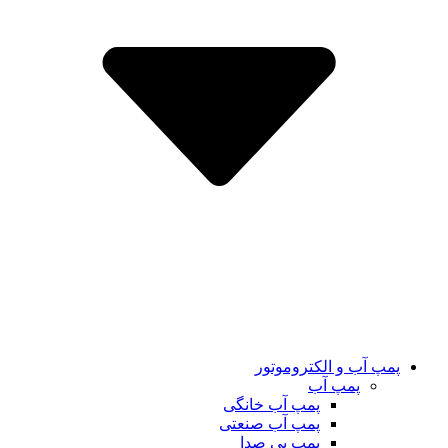
پمپ آب و الکتروموتور
پمپ آب
پمپ آب خانگی
پمپ آب صنعتی
پمپ بی صدا