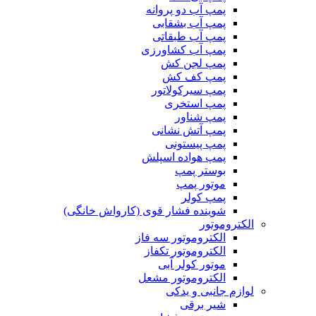
پمپ آب دو پروانه
پمپ آب بشقابی
پمپ آب طبقاتی
پمپ آب کشاورزی
پمپ لجن کش
پمپ کف کش
پمپ سیرکولاتور
پمپ استخری
پمپ شناور
پمپ آتش نشانی
پمپ پیستونی
پمپ هواده اسپلش
بوستر پمپ
موتور پمپ
پمپ کولر
شوینده فشار قوی (کارواش خانگی)
الکتروموتور
الکتروموتور سه فاز
الکتروموتور تکفاز
موتور کولر آبی
الکتروموتور مشعل
لوازم جانبی و یدکی
شیر برقی