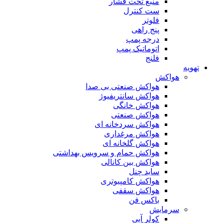
منبع تحت فشار
ست کنترل
فلوتر
پنج راهی
درجه پمپ
اتوماتیک پمپ
فلنج
تهویه
هواکش
هواکش صنعتی بی صدا
هواکش سانتریفیوژ
هواکش خانگی
هواکش صنعتی
هواکش سردخانه ای
هواکش مرغداری
هواکش گلخانه ای
هواکش حمام و سرویس بهداشتی
هواکش بین کانالی
ساید چنل
هواکش کامپیوتری
هواکش سقفی
باکس فن
سرمایش
کولر آبی