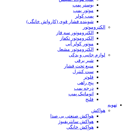
بوستر پمپ
موتور پمپ
پمپ کولر
شوینده فشار قوی (کارواش خانگی)
الکتروموتور
الکتروموتور سه فاز
الکتروموتور تکفاز
موتور کولر آبی
الکتروموتور مشعل
لوازم جانبی و یدکی
شیر برقی
منبع تحت فشار
ست کنترل
فلوتر
پنج راهی
درجه پمپ
اتوماتیک پمپ
فلنج
تهویه
هواکش
هواکش صنعتی بی صدا
هواکش سانتریفیوژ
هواکش خانگی