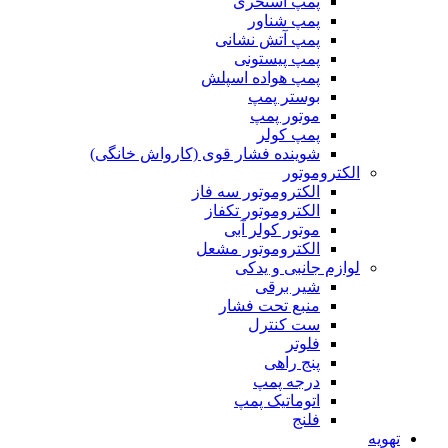
پمپ استخری
پمپ شناور
پمپ آتش نشانی
پمپ پیستونی
پمپ هواده اسپلش
بوستر پمپ
موتور پمپ
پمپ کولر
شوینده فشار قوی (کارواش خانگی)
الکتروموتور
الکتروموتور سه فاز
الکتروموتور تکفاز
موتور کولر آبی
الکتروموتور مشعل
لوازم جانبی و یدکی
شیر برقی
منبع تحت فشار
ست کنترل
فلوتر
پنج راهی
درجه پمپ
اتوماتیک پمپ
فلنج
تهویه