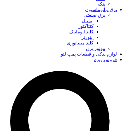
پنکه
برق و اتوماسیون
برق صنعتی
بیمتال
کنتاکتور
کلید اتوماتیک
اینورتر
کلید مینیاتوری
موتور برق
لوازم یدکی و قطعات پمپ لئو
فروش ویژه