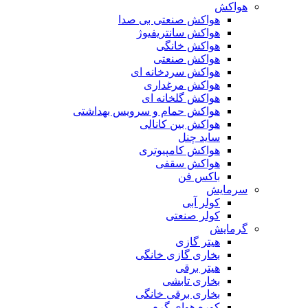
هواکش
هواکش صنعتی بی صدا
هواکش سانتریفیوژ
هواکش خانگی
هواکش صنعتی
هواکش سردخانه ای
هواکش مرغداری
هواکش گلخانه ای
هواکش حمام و سرویس بهداشتی
هواکش بین کانالی
ساید چنل
هواکش کامپیوتری
هواکش سقفی
باکس فن
سرمایش
کولر آبی
کولر صنعتی
گرمایش
هیتر گازی
بخاری گازی خانگی
هیتر برقی
بخاری تابشی
بخاری برقی خانگی
کوره هوای گرم