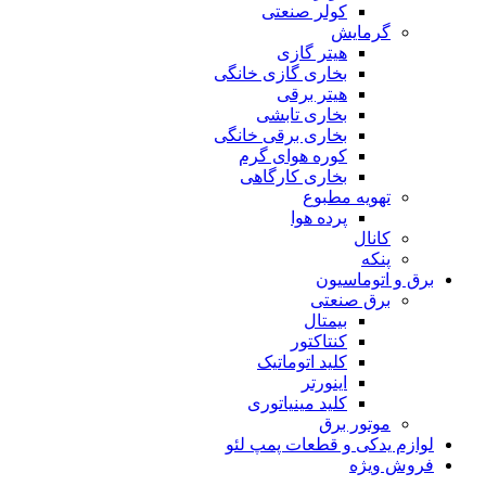
کولر صنعتی
گرمایش
هیتر گازی
بخاری گازی خانگی
هیتر برقی
بخاری تابشی
بخاری برقی خانگی
کوره هوای گرم
بخاری کارگاهی
تهویه مطبوع
پرده هوا
کانال
پنکه
برق و اتوماسیون
برق صنعتی
بیمتال
کنتاکتور
کلید اتوماتیک
اینورتر
کلید مینیاتوری
موتور برق
لوازم یدکی و قطعات پمپ لئو
فروش ویژه