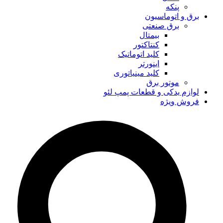
پنکه
برق و اتوماسیون
برق صنعتی
بیمتال
کنتاکتور
کلید اتوماتیک
اینورتر
کلید مینیاتوری
موتور برق
لوازم یدکی و قطعات پمپ لئو
فروش ویژه