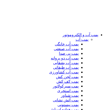
پمپ آب و الکتروموتور
پمپ آب
پمپ آب خانگی
پمپ آب صنعتی
پمپ بی صدا
پمپ آب دو پروانه
پمپ آب بشقابی
پمپ آب طبقاتی
پمپ آب کشاورزی
پمپ لجن کش
پمپ کف کش
پمپ سیرکولاتور
پمپ استخری
پمپ شناور
پمپ آتش نشانی
پمپ پیستونی
پمپ هواده اسپلش