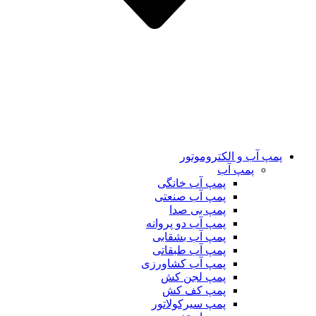
پمپ آب و الکتروموتور
پمپ آب
پمپ آب خانگی
پمپ آب صنعتی
پمپ بی صدا
پمپ آب دو پروانه
پمپ آب بشقابی
پمپ آب طبقاتی
پمپ آب کشاورزی
پمپ لجن کش
پمپ کف کش
پمپ سیرکولاتور