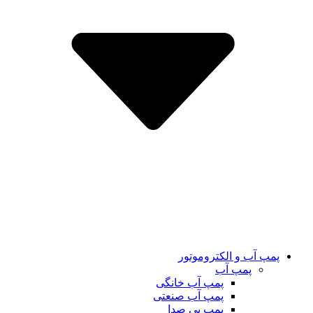
پمپ آب و الکتروموتور
پمپ آب
پمپ آب خانگی
پمپ آب صنعتی
پمپ بی صدا