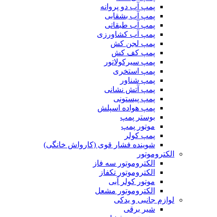
پمپ آب دو پروانه
پمپ آب بشقابی
پمپ آب طبقاتی
پمپ آب کشاورزی
پمپ لجن کش
پمپ کف کش
پمپ سیرکولاتور
پمپ استخری
پمپ شناور
پمپ آتش نشانی
پمپ پیستونی
پمپ هواده اسپلش
بوستر پمپ
موتور پمپ
پمپ کولر
شوینده فشار قوی (کارواش خانگی)
الکتروموتور
الکتروموتور سه فاز
الکتروموتور تکفاز
موتور کولر آبی
الکتروموتور مشعل
لوازم جانبی و یدکی
شیر برقی