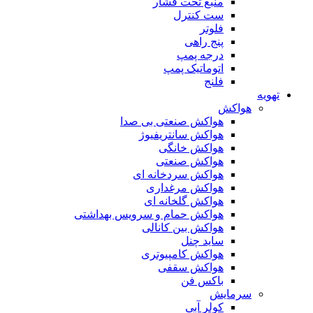
منبع تحت فشار
ست کنترل
فلوتر
پنج راهی
درجه پمپ
اتوماتیک پمپ
فلنج
تهویه
هواکش
هواکش صنعتی بی صدا
هواکش سانتریفیوژ
هواکش خانگی
هواکش صنعتی
هواکش سردخانه ای
هواکش مرغداری
هواکش گلخانه ای
هواکش حمام و سرویس بهداشتی
هواکش بین کانالی
ساید چنل
هواکش کامپیوتری
هواکش سقفی
باکس فن
سرمایش
کولر آبی