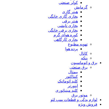
کولر صنعتی
گرمایش
هیتر گازی
بخاری گازی خانگی
هیتر برقی
بخاری تابشی
بخاری برقی خانگی
کوره هوای گرم
بخاری کارگاهی
تهویه مطبوع
پرده هوا
کانال
پنکه
برق و اتوماسیون
برق صنعتی
بیمتال
کنتاکتور
کلید اتوماتیک
اینورتر
کلید مینیاتوری
موتور برق
لوازم یدکی و قطعات پمپ لئو
فروش ویژه