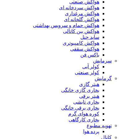
هواکش صنعتی
هواکش سردخانه ای
هواکش مرغداری
هواکش گلخانه ای
هواکش حمام و سرویس بهداشتی
هواکش بین کانالی
ساید چنل
هواکش کامپیوتری
هواکش سقفی
باکس فن
سرمایش
کولر آبی
کولر صنعتی
گرمایش
هیتر گازی
بخاری گازی خانگی
هیتر برقی
بخاری تابشی
بخاری برقی خانگی
کوره هوای گرم
بخاری کارگاهی
تهویه مطبوع
پرده هوا
کانال