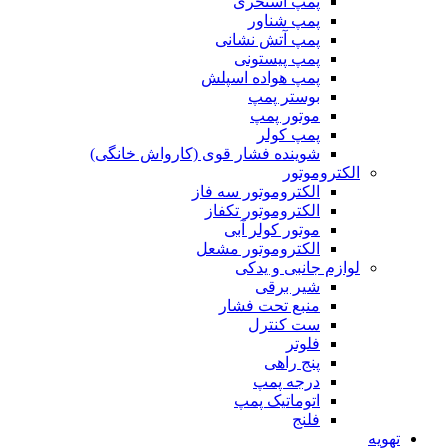
پمپ استخری
پمپ شناور
پمپ آتش نشانی
پمپ پیستونی
پمپ هواده اسپلش
بوستر پمپ
موتور پمپ
پمپ کولر
شوینده فشار قوی (کارواش خانگی)
الکتروموتور
الکتروموتور سه فاز
الکتروموتور تکفاز
موتور کولر آبی
الکتروموتور مشعل
لوازم جانبی و یدکی
شیر برقی
منبع تحت فشار
ست کنترل
فلوتر
پنج راهی
درجه پمپ
اتوماتیک پمپ
فلنج
تهویه