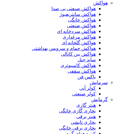
هواکش
هواکش صنعتی بی صدا
هواکش سانتریفیوژ
هواکش خانگی
هواکش صنعتی
هواکش سردخانه ای
هواکش مرغداری
هواکش گلخانه ای
هواکش حمام و سرویس بهداشتی
هواکش بین کانالی
ساید چنل
هواکش کامپیوتری
هواکش سقفی
باکس فن
سرمایش
کولر آبی
کولر صنعتی
گرمایش
هیتر گازی
بخاری گازی خانگی
هیتر برقی
بخاری تابشی
بخاری برقی خانگی
کوره هوای گرم