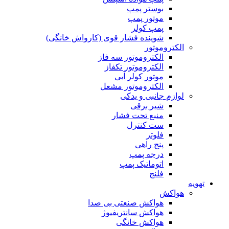
بوستر پمپ
موتور پمپ
پمپ کولر
شوینده فشار قوی (کارواش خانگی)
الکتروموتور
الکتروموتور سه فاز
الکتروموتور تکفاز
موتور کولر آبی
الکتروموتور مشعل
لوازم جانبی و یدکی
شیر برقی
منبع تحت فشار
ست کنترل
فلوتر
پنج راهی
درجه پمپ
اتوماتیک پمپ
فلنج
تهویه
هواکش
هواکش صنعتی بی صدا
هواکش سانتریفیوژ
هواکش خانگی