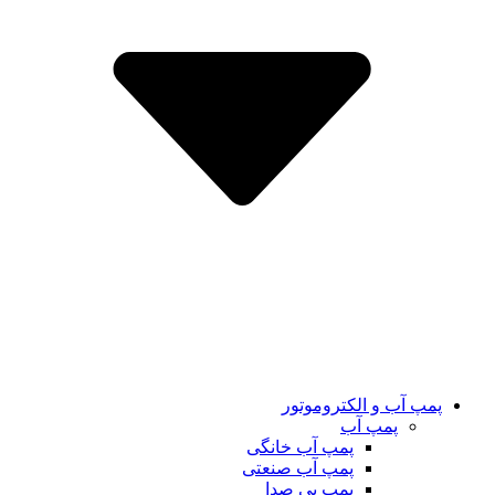
پمپ آب و الکتروموتور
پمپ آب
پمپ آب خانگی
پمپ آب صنعتی
پمپ بی صدا