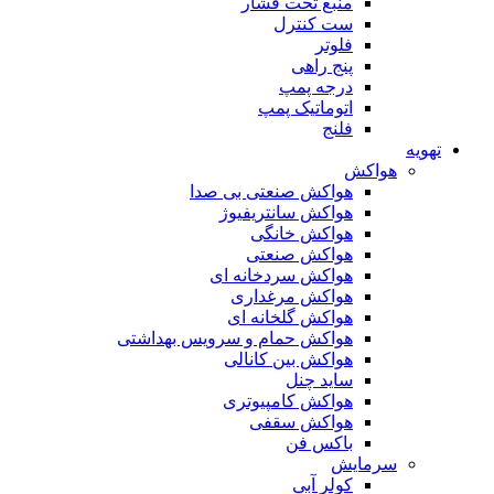
منبع تحت فشار
ست کنترل
فلوتر
پنج راهی
درجه پمپ
اتوماتیک پمپ
فلنج
تهویه
هواکش
هواکش صنعتی بی صدا
هواکش سانتریفیوژ
هواکش خانگی
هواکش صنعتی
هواکش سردخانه ای
هواکش مرغداری
هواکش گلخانه ای
هواکش حمام و سرویس بهداشتی
هواکش بین کانالی
ساید چنل
هواکش کامپیوتری
هواکش سقفی
باکس فن
سرمایش
کولر آبی