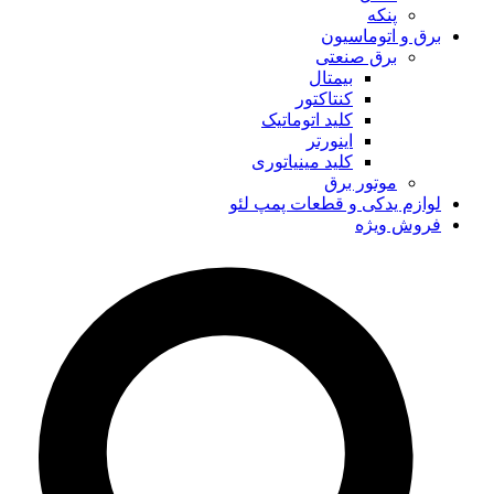
پنکه
برق و اتوماسیون
برق صنعتی
بیمتال
کنتاکتور
کلید اتوماتیک
اینورتر
کلید مینیاتوری
موتور برق
لوازم یدکی و قطعات پمپ لئو
فروش ویژه