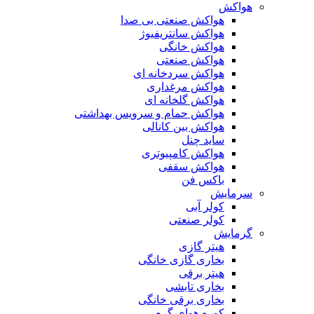
هواکش
هواکش صنعتی بی صدا
هواکش سانتریفیوژ
هواکش خانگی
هواکش صنعتی
هواکش سردخانه ای
هواکش مرغداری
هواکش گلخانه ای
هواکش حمام و سرویس بهداشتی
هواکش بین کانالی
ساید چنل
هواکش کامپیوتری
هواکش سقفی
باکس فن
سرمایش
کولر آبی
کولر صنعتی
گرمایش
هیتر گازی
بخاری گازی خانگی
هیتر برقی
بخاری تابشی
بخاری برقی خانگی
کوره هوای گرم