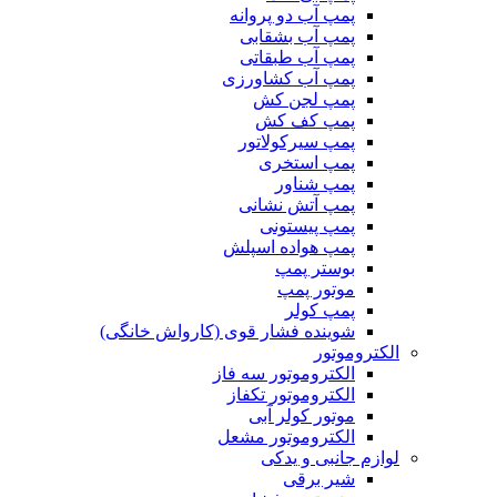
پمپ آب دو پروانه
پمپ آب بشقابی
پمپ آب طبقاتی
پمپ آب کشاورزی
پمپ لجن کش
پمپ کف کش
پمپ سیرکولاتور
پمپ استخری
پمپ شناور
پمپ آتش نشانی
پمپ پیستونی
پمپ هواده اسپلش
بوستر پمپ
موتور پمپ
پمپ کولر
شوینده فشار قوی (کارواش خانگی)
الکتروموتور
الکتروموتور سه فاز
الکتروموتور تکفاز
موتور کولر آبی
الکتروموتور مشعل
لوازم جانبی و یدکی
شیر برقی