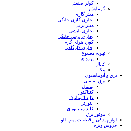
کولر صنعتی
گرمایش
هیتر گازی
بخاری گازی خانگی
هیتر برقی
بخاری تابشی
بخاری برقی خانگی
کوره هوای گرم
بخاری کارگاهی
تهویه مطبوع
پرده هوا
کانال
پنکه
برق و اتوماسیون
برق صنعتی
بیمتال
کنتاکتور
کلید اتوماتیک
اینورتر
کلید مینیاتوری
موتور برق
لوازم یدکی و قطعات پمپ لئو
فروش ویژه