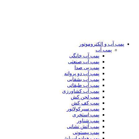
پمپ آب و الکتروموتور
پمپ آب
پمپ آب خانگی
پمپ آب صنعتی
پمپ بی صدا
پمپ آب دو پروانه
پمپ آب بشقابی
پمپ آب طبقاتی
پمپ آب کشاورزی
پمپ لجن کش
پمپ کف کش
پمپ سیرکولاتور
پمپ استخری
پمپ شناور
پمپ آتش نشانی
پمپ پیستونی
پمپ هواده اسپلش