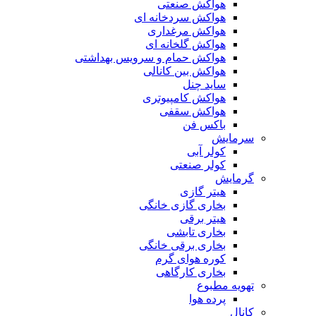
هواکش صنعتی
هواکش سردخانه ای
هواکش مرغداری
هواکش گلخانه ای
هواکش حمام و سرویس بهداشتی
هواکش بین کانالی
ساید چنل
هواکش کامپیوتری
هواکش سقفی
باکس فن
سرمایش
کولر آبی
کولر صنعتی
گرمایش
هیتر گازی
بخاری گازی خانگی
هیتر برقی
بخاری تابشی
بخاری برقی خانگی
کوره هوای گرم
بخاری کارگاهی
تهویه مطبوع
پرده هوا
کانال