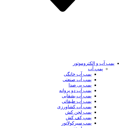
پمپ آب و الکتروموتور
پمپ آب
پمپ آب خانگی
پمپ آب صنعتی
پمپ بی صدا
پمپ آب دو پروانه
پمپ آب بشقابی
پمپ آب طبقاتی
پمپ آب کشاورزی
پمپ لجن کش
پمپ کف کش
پمپ سیرکولاتور