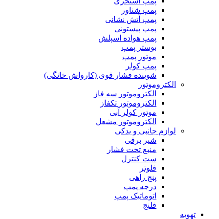
پمپ استخری
پمپ شناور
پمپ آتش نشانی
پمپ پیستونی
پمپ هواده اسپلش
بوستر پمپ
موتور پمپ
پمپ کولر
شوینده فشار قوی (کارواش خانگی)
الکتروموتور
الکتروموتور سه فاز
الکتروموتور تکفاز
موتور کولر آبی
الکتروموتور مشعل
لوازم جانبی و یدکی
شیر برقی
منبع تحت فشار
ست کنترل
فلوتر
پنج راهی
درجه پمپ
اتوماتیک پمپ
فلنج
تهویه