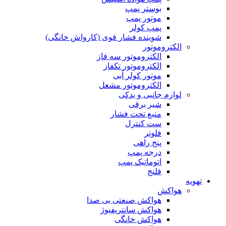
بوستر پمپ
موتور پمپ
پمپ کولر
شوینده فشار قوی (کارواش خانگی)
الکتروموتور
الکتروموتور سه فاز
الکتروموتور تکفاز
موتور کولر آبی
الکتروموتور مشعل
لوازم جانبی و یدکی
شیر برقی
منبع تحت فشار
ست کنترل
فلوتر
پنج راهی
درجه پمپ
اتوماتیک پمپ
فلنج
تهویه
هواکش
هواکش صنعتی بی صدا
هواکش سانتریفیوژ
هواکش خانگی