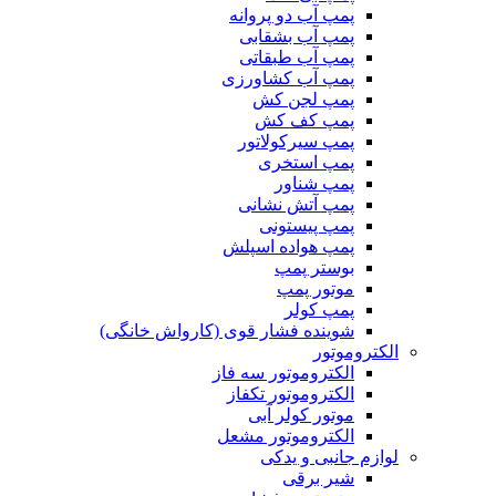
پمپ آب دو پروانه
پمپ آب بشقابی
پمپ آب طبقاتی
پمپ آب کشاورزی
پمپ لجن کش
پمپ کف کش
پمپ سیرکولاتور
پمپ استخری
پمپ شناور
پمپ آتش نشانی
پمپ پیستونی
پمپ هواده اسپلش
بوستر پمپ
موتور پمپ
پمپ کولر
شوینده فشار قوی (کارواش خانگی)
الکتروموتور
الکتروموتور سه فاز
الکتروموتور تکفاز
موتور کولر آبی
الکتروموتور مشعل
لوازم جانبی و یدکی
شیر برقی