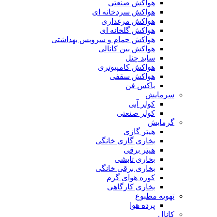
هواکش صنعتی
هواکش سردخانه ای
هواکش مرغداری
هواکش گلخانه ای
هواکش حمام و سرویس بهداشتی
هواکش بین کانالی
ساید چنل
هواکش کامپیوتری
هواکش سقفی
باکس فن
سرمایش
کولر آبی
کولر صنعتی
گرمایش
هیتر گازی
بخاری گازی خانگی
هیتر برقی
بخاری تابشی
بخاری برقی خانگی
کوره هوای گرم
بخاری کارگاهی
تهویه مطبوع
پرده هوا
کانال