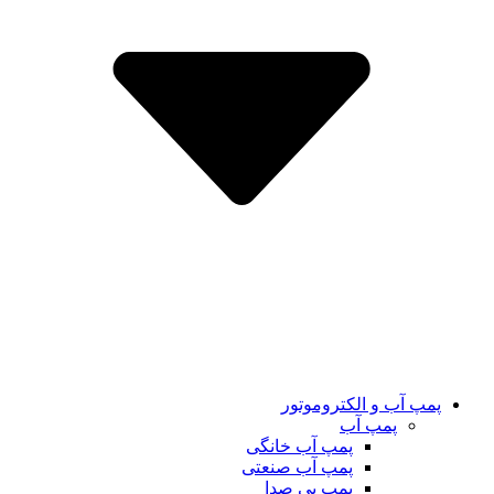
پمپ آب و الکتروموتور
پمپ آب
پمپ آب خانگی
پمپ آب صنعتی
پمپ بی صدا