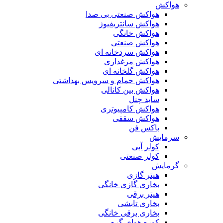
هواکش
هواکش صنعتی بی صدا
هواکش سانتریفیوژ
هواکش خانگی
هواکش صنعتی
هواکش سردخانه ای
هواکش مرغداری
هواکش گلخانه ای
هواکش حمام و سرویس بهداشتی
هواکش بین کانالی
ساید چنل
هواکش کامپیوتری
هواکش سقفی
باکس فن
سرمایش
کولر آبی
کولر صنعتی
گرمایش
هیتر گازی
بخاری گازی خانگی
هیتر برقی
بخاری تابشی
بخاری برقی خانگی
کوره هوای گرم