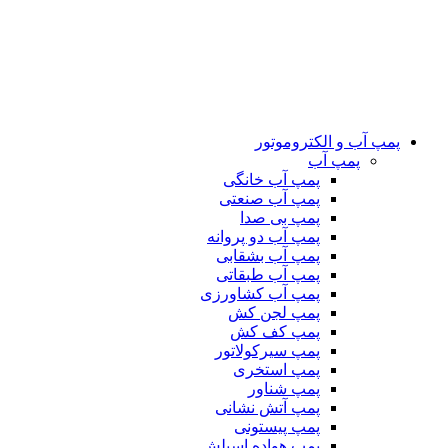
پمپ آب و الکتروموتور
پمپ آب
پمپ آب خانگی
پمپ آب صنعتی
پمپ بی صدا
پمپ آب دو پروانه
پمپ آب بشقابی
پمپ آب طبقاتی
پمپ آب کشاورزی
پمپ لجن کش
پمپ کف کش
پمپ سیرکولاتور
پمپ استخری
پمپ شناور
پمپ آتش نشانی
پمپ پیستونی
پمپ هواده اسپلش