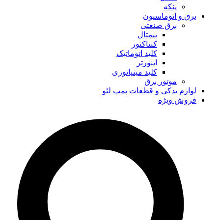
پنکه
برق و اتوماسیون
برق صنعتی
بیمتال
کنتاکتور
کلید اتوماتیک
اینورتر
کلید مینیاتوری
موتور برق
لوازم یدکی و قطعات پمپ لئو
فروش ویژه