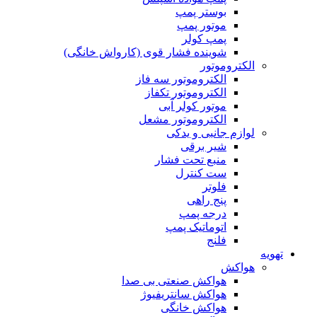
بوستر پمپ
موتور پمپ
پمپ کولر
شوینده فشار قوی (کارواش خانگی)
الکتروموتور
الکتروموتور سه فاز
الکتروموتور تکفاز
موتور کولر آبی
الکتروموتور مشعل
لوازم جانبی و یدکی
شیر برقی
منبع تحت فشار
ست کنترل
فلوتر
پنج راهی
درجه پمپ
اتوماتیک پمپ
فلنج
تهویه
هواکش
هواکش صنعتی بی صدا
هواکش سانتریفیوژ
هواکش خانگی