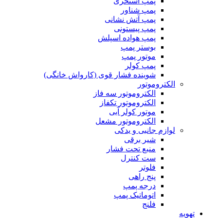
پمپ استخری
پمپ شناور
پمپ آتش نشانی
پمپ پیستونی
پمپ هواده اسپلش
بوستر پمپ
موتور پمپ
پمپ کولر
شوینده فشار قوی (کارواش خانگی)
الکتروموتور
الکتروموتور سه فاز
الکتروموتور تکفاز
موتور کولر آبی
الکتروموتور مشعل
لوازم جانبی و یدکی
شیر برقی
منبع تحت فشار
ست کنترل
فلوتر
پنج راهی
درجه پمپ
اتوماتیک پمپ
فلنج
تهویه