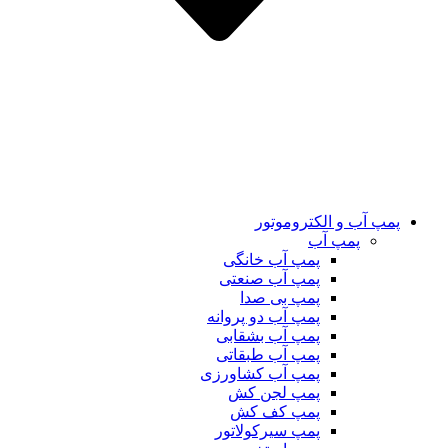
پمپ آب و الکتروموتور
پمپ آب
پمپ آب خانگی
پمپ آب صنعتی
پمپ بی صدا
پمپ آب دو پروانه
پمپ آب بشقابی
پمپ آب طبقاتی
پمپ آب کشاورزی
پمپ لجن کش
پمپ کف کش
پمپ سیرکولاتور