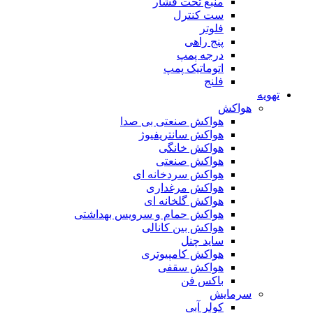
منبع تحت فشار
ست کنترل
فلوتر
پنج راهی
درجه پمپ
اتوماتیک پمپ
فلنج
تهویه
هواکش
هواکش صنعتی بی صدا
هواکش سانتریفیوژ
هواکش خانگی
هواکش صنعتی
هواکش سردخانه ای
هواکش مرغداری
هواکش گلخانه ای
هواکش حمام و سرویس بهداشتی
هواکش بین کانالی
ساید چنل
هواکش کامپیوتری
هواکش سقفی
باکس فن
سرمایش
کولر آبی