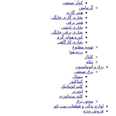
کولر صنعتی
گرمایش
هیتر گازی
بخاری گازی خانگی
هیتر برقی
بخاری تابشی
بخاری برقی خانگی
کوره هوای گرم
بخاری کارگاهی
تهویه مطبوع
پرده هوا
کانال
پنکه
برق و اتوماسیون
برق صنعتی
بیمتال
کنتاکتور
کلید اتوماتیک
اینورتر
کلید مینیاتوری
موتور برق
لوازم یدکی و قطعات پمپ لئو
فروش ویژه